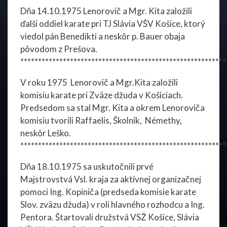
Dňa 14.10.1975 Lenorovič a Mgr. Kita založili
ďalší oddiel karate pri TJ Slávia VŠV Košice, ktorý
viedol pán Benedikti a neskôr p. Bauer obaja
pôvodom z Prešova.
**********************************************************
V roku 1975 Lenorovič a Mgr.Kita založili
komisiu karate pri Zväze džuda v Košiciach.
Predsedom sa stal Mgr. Kita a okrem Lenoroviča
komisiu tvorili Raffaelis, Školník, Némethy,
neskôr Leško.
**********************************************************
Dňa 18.10.1975 sa uskutočnili prvé
Majstrovstvá Vsl. kraja za aktívnej organizačnej
pomoci Ing. Kopiniča (predseda komisie karate
Slov. zväzu džuda) v roli hlavného rozhodcu a Ing.
Pentora. Štartovali družstvá VSŽ Košice, Slávia