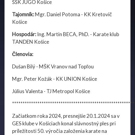
ŠŠK JUGO Košice
Tajomník:
Mgr. Daniel Potoma - KK Kretovič
Košice
Hospodár:
Ing. Martin BECA, PhD. - Karate klub
TANDEN Košice
Členovia:
Dušan Bilý - MŠK Vranov nad Topľou
Mgr. Peter Kožák - KK UNION Košice
Július Valenta - TJ Metropol Košice
**********************************************************
Začiatkom roka 2024, presnejšie 20.1.2024 sa v
GES klube v Košiciach konal slávnostný ples pri
príležitosti 50. výročia založenia karate na