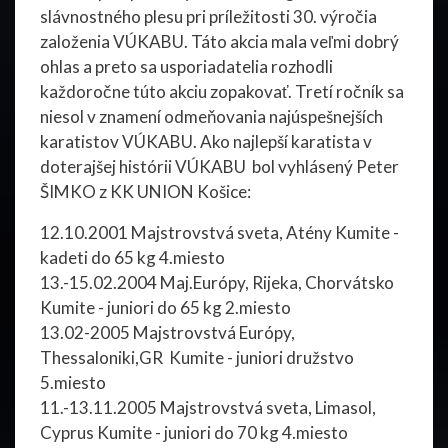
slávnostného plesu pri príležitosti 30. výročia
založenia VÚKABU. Táto akcia mala veľmi dobrý
ohlas a preto sa usporiadatelia rozhodli
každoročne túto akciu zopakovať. Tretí ročník sa
niesol v znamení odmeňovania najúspešnejších
karatistov VÚKABU. Ako najlepší karatista v
doterajšej histórii VÚKABU bol vyhlásený Peter
ŠIMKO z KK UNION Košice:
12.10.2001 Majstrovstvá sveta, Atény Kumite -
kadeti do 65 kg 4.miesto
13.-15.02.2004 Maj.Európy, Rijeka, Chorvátsko
Kumite - juniori do 65 kg 2.miesto
13.02-2005 Majstrovstvá Európy,
Thessaloniki,GR Kumite - juniori družstvo
5.miesto
11.-13.11.2005 Majstrovstvá sveta, Limasol,
Cyprus Kumite - juniori do 70 kg 4.miesto