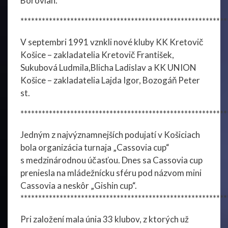
Borovian.
**********************************************************
V septembri 1991 vznkli nové kluby KK Kretovič
Košice – zakladatelia Kretovič František,
Sukubová Ludmila,Blicha Ladislav a KK UNION
Košice – zakladatelia Lajda Igor, Bozogáň Peter
st.
**********************************************************
Jedným z najvýznamnejších podujatí v Košiciach
bola organizácia turnaja „Cassovia cup“
s medzinárodnou účasťou. Dnes sa Cassovia cup
preniesla na mládežnícku sféru pod názvom mini
Cassovia a neskôr „Gishin cup“.
**********************************************************
Pri založení mala únia 33 klubov, z ktorých už