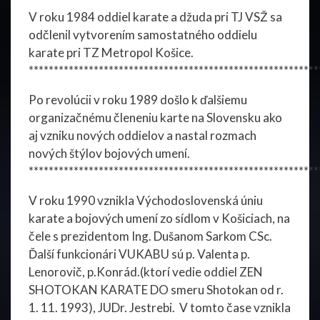
V roku 1984 oddiel karate a džuda pri TJ VSŽ sa
odčlenil vytvorením samostatného oddielu
karate pri TZ Metropol Košice.
**********************************************************
Po revolúcii v roku 1989 došlo k ďalšiemu
organizačnému členeniu karte na Slovensku ako
aj vzniku nových oddielov a nastal rozmach
nových štýlov bojových umení.
**********************************************************
V roku 1990 vznikla Východoslovenská úniu
karate a bojových umení zo sídlom v Košiciach, na
čele s prezidentom Ing. Dušanom Sarkom CSc.
Ďalší funkcionári VUKABU sú p. Valenta p.
Lenorovič, p.Konrád.(ktorí vedie oddiel ZEN
SHOTOKAN KARATE DO smeru Shotokan od r.
1. 11. 1993), JUDr. Jestrebi. V tomto čase vznikla