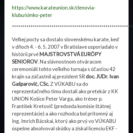
https://www.karateunion.sk/clenovia-
klubu/simko-peter
**********************************************************
Veľkej pocty sa dostalo slovenskému karate, keď
v dňoch 4. - 6. 5. 2007 v Bratislave usporiadalo v
histórii prvé
MAJSTROVSTVÁ EURÓPY
SENIOROV
. Na slávnostnom otváracom
ceremoniáli tohto veľkého turnaja s účasťou 42
krajín sa zúčastnil aj prezident SR
doc. JUDr. Ivan
Gašparovič, CSc.
Z VÚKABU sa do
reprezentačného tímu dostali ako pretekár z KK
UNION Košice Peter Varga, ako tréner p.
František Kretovič (predseda komisie štátnej
reprezentácie) a ako rozhodca bol prítomný aj
Ing. Imrich Bácskai, ktorý ako prvý vo VÚKABU
úspešne absolvoval skúšky a získal licenciu EKF -