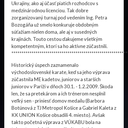
Ukrajiny, ako aj účasť piatich rozhodcov s
medzinárodnou licenciou. Tak dobre
zorganizovaný turnaj pod vedením Ing. Petra
Bozogáňa už smelo konkuruje obdobným
súťažiam nielen doma, ale aj v susedných
krajinách. Touto cestou ďakujeme všetkým
kompetentným, ktorí sa ho aktívne zúčastnili.
**********************************************************
Historický úspech zaznamenalo
východoslovenské karate, keď sa jeho výprava
zúčastnila ME kadetov, juniorov a starších
juniorov v Paríži v dňoch 30.1. - 1.2.2009. Škoda
len, že sa pretekárom a ich trénerom nesplnil
veľký sen - priniesť domov medailu (Barbora
Botúnová z TJ Metropol Košice a Gabriel Kaleta z
KK UNION Košice obsadili 4. miesto). Avšak
takto početná výprava z VÚKABU bola na