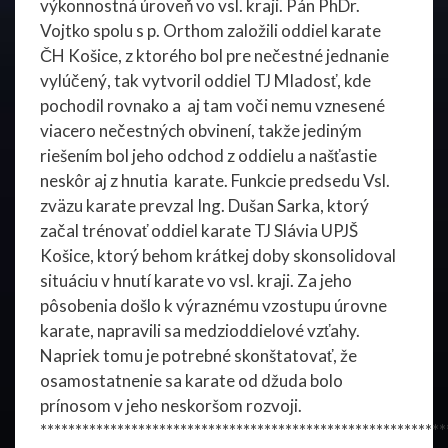
výkonnostná úroveň vo vsl. kraji. Pán PhDr.
Vojtko spolu s p. Orthom založili oddiel karate
ČH Košice, z ktorého bol pre nečestné jednanie
vylúčený, tak vytvoril oddiel TJ Mladosť, kde
pochodil rovnako a aj tam voči nemu vznesené
viacero nečestných obvinení, takže jediným
riešením bol jeho odchod z oddielu a našťastie
neskôr aj z hnutia karate. Funkcie predsedu Vsl.
zväzu karate prevzal Ing. Dušan Sarka, ktorý
začal trénovať oddiel karate TJ Slávia UPJŠ
Košice, ktorý behom krátkej doby skonsolidoval
situáciu v hnutí karate vo vsl. kraji. Za jeho
pôsobenia došlo k výraznému vzostupu úrovne
karate, napravili sa medzioddielové vzťahy.
Napriek tomu je potrebné skonštatovať, že
osamostatnenie sa karate od džuda bolo
prínosom v jeho neskoršom rozvoji.
**********************************************************