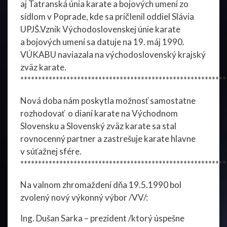
aj Tatranská únia karate a bojových umení zo
sídlom v Poprade, kde sa pričlenil oddiel Slávia
UPJŠ.Vznik Východoslovenskej únie karate
a bojových umení sa datuje na 19. máj 1990.
VÚKABU naviazala na východoslovenský krajský
zväz karate.
**********************************************************
Nová doba nám poskytla možnosť samostatne
rozhodovať o dianí karate na Východnom
Slovensku a Slovenský zväz karate sa stal
rovnocenný partner a zastrešuje karate hlavne
v súťažnej sfére.
**********************************************************
Na valnom zhromaždení dňa 19.5.1990 bol
zvolený nový výkonný výbor /VV/:
Ing. Dušan Sarka – prezident /ktorý úspešne