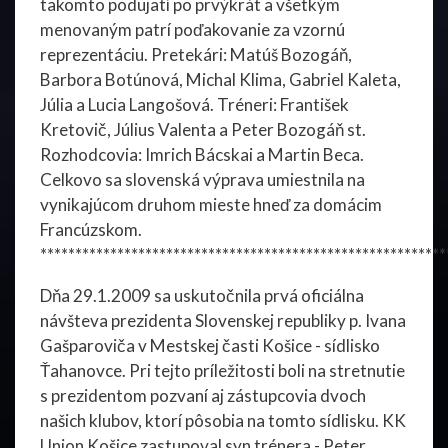
takomto podujatí po prvýkrát a všetkým
menovaným patrí poďakovanie za vzornú
reprezentáciu. Pretekári: Matúš Bozogáň,
Barbora Botúnová, Michal Klima, Gabriel Kaleta,
Júlia a Lucia Langošová. Tréneri: František
Kretovič, Július Valenta a Peter Bozogáň st.
Rozhodcovia: Imrich Bácskai a Martin Beca.
Celkovo sa slovenská výprava umiestnila na
vynikajúcom druhom mieste hneď za domácim
Francúzskom.
**********************************************************
Dňa 29.1.2009 sa uskutočnila prvá oficiálna
návšteva prezidenta Slovenskej republiky p. Ivana
Gašparoviča v Mestskej časti Košice - sídlisko
Ťahanovce. Pri tejto príležitosti boli na stretnutie
s prezidentom pozvaní aj zástupcovia dvoch
našich klubov, ktorí pôsobia na tomto sídlisku. KK
Union Košice zastupoval syn trénera - Peter