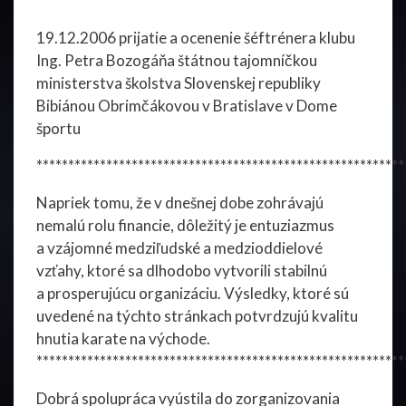
**********************************************************
19.12.2006 prijatie a ocenenie šéftrénera klubu
Ing. Petra Bozogáňa štátnou tajomníčkou
ministerstva školstva Slovenskej republiky
Bibiánou Obrimčákovou v Bratislave v Dome
športu
**********************************************************
Napriek tomu, že v dnešnej dobe zohrávajú
nemalú rolu financie, dôležitý je entuziazmus
a vzájomné medziľudské a medzioddielové
vzťahy, ktoré sa dlhodobo vytvorili stabilnú
a prosperujúcu organizáciu. Výsledky, ktoré sú
uvedené na týchto stránkach potvrdzujú kvalitu
hnutia karate na východe.
**********************************************************
Dobrá spolupráca vyústila do zorganizovania