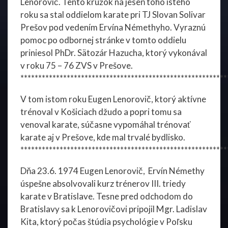
Lenorovič. Tento krúžok na jeseň toho istého
roku sa stal oddielom karate pri TJ Slovan Solivar
Prešov pod vedením Ervína Némethyho. Vyraznú
pomoc po odbornej stránke v tomto oddielu
priniesol PhDr. Sätozár Hazucha, ktorý vykonával
v roku 75 – 76 ZVS v Prešove.
**********************************************************
V tom istom roku Eugen Lenorovič, ktorý aktívne
trénoval v Košiciach džudo a popri tomu sa
venoval karate, súčasne vypomáhal trénovať
karate aj v Prešove, kde mal trvalé bydlisko.
**********************************************************
Dňa 23.6. 1974 Eugen Lenorovič, Ervín Némethy
úspešne absolvovali kurz trénerov III. triedy
karate v Bratislave. Tesne pred odchodom do
Bratislavy sa k Lenorovičovi pripojil Mgr. Ladislav
Kita, ktorý počas štúdia psychológie v Poľsku