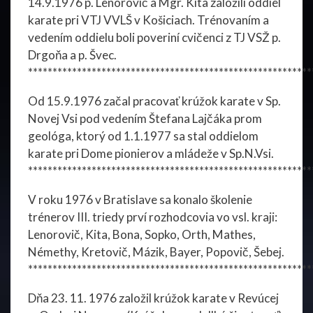
14.9.1976 p. Lenorovič a Mgr. Kita založili oddiel
karate pri VTJ VVLŠ v Košiciach. Trénovaním a
vedením oddielu boli poveriní cvičenci z TJ VSŽ p.
Drgoňa a p. Švec.
**********************************************************
Od 15.9.1976 začal pracovať krúžok karate v Sp.
Novej Vsi pod vedením Štefana Lajčáka prom
geológa, ktorý od 1.1.1977 sa stal oddielom
karate pri Dome pionierov a mládeže v Sp.N.Vsi.
**********************************************************
V roku 1976 v Bratislave sa konalo školenie
trénerov III. triedy prví rozhodcovia vo vsl. kraji:
Lenorovič, Kita, Bona, Sopko, Orth, Mathes,
Némethy, Kretovič, Mázik, Bayer, Popovič, Šebej.
**********************************************************
Dňa 23. 11. 1976 založil krúžok karate v Revúcej