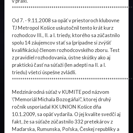
v praxi.
**********************************************************
Od 7. - 9.11.2008 sa opäť v priestoroch klubovne
TJ Metropol Košice uskutočnil tento krát kurz
rozhodcov III., II. a I. triedy, ktorého sa zúčastnilo
spolu 14 záujemcov stať sa (prípadne si zvýšiť
kvalifikáciu) členom rozhodcovského zboru. Test
z pravidiel rozhodovania, ústne skúšky ako aj
praktickú časť na súťaži (len adepti na II. a I.
triedu) všetci úspešne zvládli.
**********************************************************
Medzinárodná súťaž v KUMITE pod názvom
\"Memoriál Michala Bozogáňa\", ktorej druhý
ročník usporiadal KK UNION Košice dňa
10.1.2009, sa opäť vydarila. O jej kvalite svedčí aj
fakt, že sa súťaže zúčastnilo 332 pretekárov z
Maďarska, Rumunska, Poľska, Českej republiky a