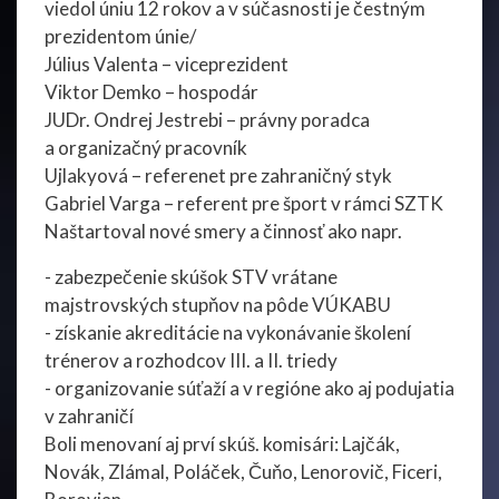
viedol úniu 12 rokov a v súčasnosti je čestným
prezidentom únie/
Július Valenta – viceprezident
Viktor Demko – hospodár
JUDr. Ondrej Jestrebi – právny poradca
a organizačný pracovník
Ujlakyová – referenet pre zahraničný styk
Gabriel Varga – referent pre šport v rámci SZTK
Naštartoval nové smery a činnosť ako napr.
- zabezpečenie skúšok STV vrátane
majstrovských stupňov na pôde VÚKABU
- získanie akreditácie na vykonávanie školení
trénerov a rozhodcov III. a II. triedy
- organizovanie súťaží a v regióne ako aj podujatia
v zahraničí
Boli menovaní aj prví skúš. komisári: Lajčák,
Novák, Zlámal, Poláček, Čuňo, Lenorovič, Ficeri,