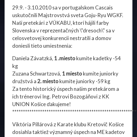
29.9. - 3.10.2010 sa v portugalskom Cascais
uskutočnili Majstrovstvá sveta Goju-Ryu WGKF.
Naši pretekári z VÚKABU, ktorí hájili farby
Slovenska v reprezentačných \"dresoch\" sa v
celosvetovej konkurencii nestratili a domov
doniesli tieto umiestnenia:
Daniela Závatzká,
1 .miesto
kumite kadetky -54
kg
Zuzana Schwartzová,
1 miesto
kumite juniorky
družstvá a
2. miesto
kumite juniorky -59 kg
Za tento historický úspech našim pretekárom a
ich trénerovi Ing. Petrovi Bozogáňovi z KK
UNION Košice ďakujeme!
**********************************************************
Viktória Pillárová z Karate klubu Kretovič Košice
dosiahla taktiež významný úspech na ME kadetov