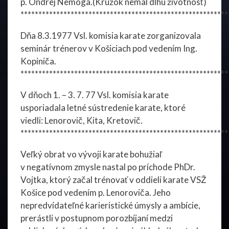
p. Ondrej Nemoga.(Krúžok nemal dlhú životnosť)
**********************************************************
Dňa 8.3.1977 Vsl. komisia karate zorganizovala
seminár trénerov v Košiciach pod vedením Ing.
Kopiniča.
**********************************************************
V dňoch 1. – 3. 7. 77 Vsl. komisia karate
usporiadala letné sústredenie karate, ktoré
viedli: Lenorovič, Kita, Kretovič.
**********************************************************
Veľký obrat vo vývoji karate bohužiaľ
v negatívnom zmysle nastal po príchode PhDr.
Vojtka, ktorý začal trénovať v oddieli karate VSŽ
Košice pod vedením p. Lenoroviča. Jeho
nepredvídateľné karieristické úmysly a ambície,
prerástli v postupnom porozbíjaní medzi