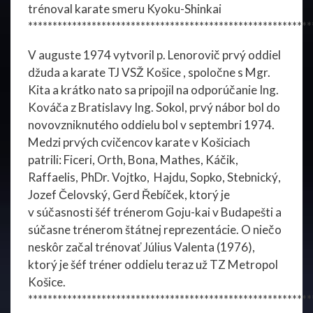
trénoval karate smeru Kyoku-Shinkai
**********************************************************
V auguste 1974 vytvoril p. Lenorovič prvý oddiel
džuda a karate TJ VSŽ Košice , spoločne s Mgr.
Kita a krátko nato sa pripojil na odporúčanie Ing.
Kováča z Bratislavy Ing. Sokol, prvý nábor bol do
novovzniknutého oddielu bol v septembri 1974.
Medzi prvých cvičencov karate v Košiciach
patrili: Ficeri, Orth, Bona, Mathes, Káčik,
Raffaelis, PhDr. Vojtko, Hajdu, Sopko, Stebnický,
Jozef Čelovský, Gerd Řebíček, ktorý je
v súčasnosti šéf trénerom Goju-kai v Budapešti a
súčasne trénerom štátnej reprezentácie. O niečo
neskôr začal trénovať Július Valenta (1976),
ktorý je šéf tréner oddielu teraz už TZ Metropol
Košice.
**********************************************************