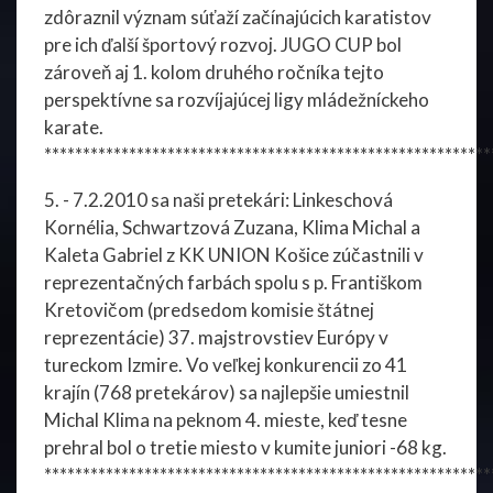
zdôraznil význam súťaží začínajúcich karatistov
pre ich ďalší športový rozvoj. JUGO CUP bol
zároveň aj 1. kolom druhého ročníka tejto
perspektívne sa rozvíjajúcej ligy mládežníckeho
karate.
**********************************************************
5. - 7.2.2010 sa naši pretekári: Linkeschová
Kornélia, Schwartzová Zuzana, Klima Michal a
Kaleta Gabriel z KK UNION Košice zúčastnili v
reprezentačných farbách spolu s p. Františkom
Kretovičom (predsedom komisie štátnej
reprezentácie) 37. majstrovstiev Európy v
tureckom Izmire. Vo veľkej konkurencii zo 41
krajín (768 pretekárov) sa najlepšie umiestnil
Michal Klima na peknom 4. mieste, keď tesne
prehral bol o tretie miesto v kumite juniori -68 kg.
**********************************************************