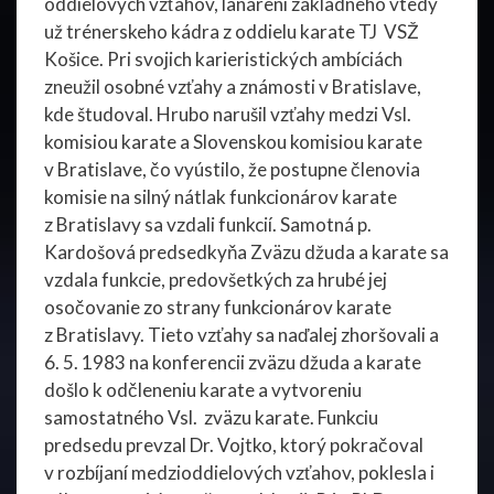
oddielových vzťahov, lanárení základného vtedy
už trénerskeho kádra z oddielu karate TJ VSŽ
Košice. Pri svojich karieristických ambíciách
zneužil osobné vzťahy a známosti v Bratislave,
kde študoval. Hrubo narušil vzťahy medzi Vsl.
komisiou karate a Slovenskou komisiou karate
v Bratislave, čo vyústilo, že postupne členovia
komisie na silný nátlak funkcionárov karate
z Bratislavy sa vzdali funkcií. Samotná p.
Kardošová predsedkyňa Zväzu džuda a karate sa
vzdala funkcie, predovšetkých za hrubé jej
osočovanie zo strany funkcionárov karate
z Bratislavy. Tieto vzťahy sa naďalej zhoršovali a
6. 5. 1983 na konferencii zväzu džuda a karate
došlo k odčleneniu karate a vytvoreniu
samostatného Vsl. zväzu karate. Funkciu
predsedu prevzal Dr. Vojtko, ktorý pokračoval
v rozbíjaní medzioddielových vzťahov, poklesla i