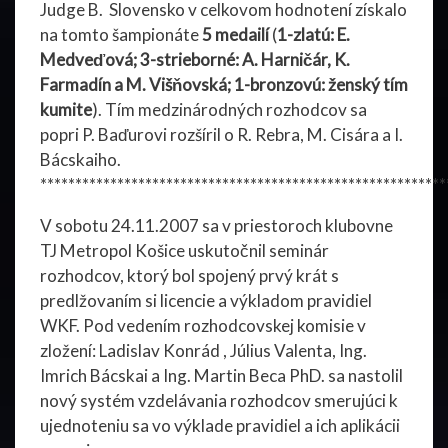
Judge B. Slovensko v celkovom hodnotení získalo
na tomto šampionáte
5 medailí
(
1-zlatú: E.
Medveďová; 3-strieborné: A. Harničár, K.
Farmadín a M. Višňovská; 1-bronzovú: ženský tím
kumite
). Tím medzinárodných rozhodcov sa
popri P. Baďurovi rozšíril o R. Rebra, M. Cisára a I.
Bácskaiho.
**********************************************************
V sobotu 24.11.2007 sa v priestoroch klubovne
TJ Metropol Košice uskutočnil seminár
rozhodcov, ktorý bol spojený prvý krát s
predlžovaním si licencie a výkladom pravidiel
WKF. Pod vedením rozhodcovskej komisie v
zložení: Ladislav Konrád , Július Valenta, Ing.
Imrich Bácskai a Ing. Martin Beca PhD. sa nastolil
nový systém vzdelávania rozhodcov smerujúci k
ujednoteniu sa vo výklade pravidiel a ich aplikácii