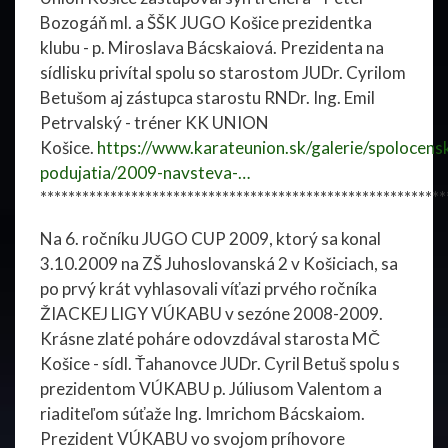
Bozogáň ml. a ŠŠK JUGO Košice prezidentka
klubu - p. Miroslava Bácskaiová. Prezidenta na
sídlisku privítal spolu so starostom JUDr. Cyrilom
Betušom aj zástupca starostu RNDr. Ing. Emil
Petrvalský - tréner KK UNION
Košice.
https://www.karateunion.sk/galerie/spolocens
podujatia/2009-navsteva-…
**********************************************************
Na 6. ročníku JUGO CUP 2009, ktorý sa konal
3.10.2009 na ZŠ Juhoslovanská 2 v Košiciach, sa
po prvý krát vyhlasovali víťazi prvého ročníka
ŽIACKEJ LIGY VÚKABU v sezóne 2008-2009.
Krásne zlaté poháre odovzdával starosta MČ
Košice - sídl. Ťahanovce JUDr. Cyril Betuš spolu s
prezidentom VÚKABU p. Júliusom Valentom a
riaditeľom súťaže Ing. Imrichom Bácskaiom.
Prezident VÚKABU vo svojom príhovore