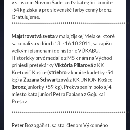
v srbskom Novom Sade, keď v kategórii kumite
-54 kg získala pre slovenské farby cenný bronz.
Gratulujeme.
**********************************************************
Majstrovstvá sveta
v malajzijskej Melake, ktoré
sa konali sa v dňoch 13. - 16.10.2011, sa zapíšu
veľkými písmenami do histórie VÚKABU.
Historicky prvé medaile z MS k nám na Východ
priniesli pretekárky
Viktória Pillarová
z KK
Kretovič Košice (
striebro
v kumite kadetky -54
kg) a
Zuzana Schwartzová
z KK UNION Košice
(
bronz
juniorky +59 kg). Prekvapením bolo aj 4.
miesto kata juniori Petra Fabiana z Goju kai
Prešov.
**********************************************************
Peter Bozogáň st. sa stal členom Výkonného