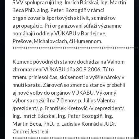
S VV spolupracujú Ing. Imrich Bácskai, Ing. Martin
Beca PhD. a Ing. Peter. Bozogáň v rámci
organizovania športových aktivít, seminárov
a propagácie. Pri organizovaní súťaží významne
pomáhajú oddiely VÚKABU v Bardejove,
Prešove, Michalovciach, či Humennom.
**********************************************************
K zmene pôvodných stanov dochádza na Valnom
zhromaždení VÚKABU dňa 30.9.2006. Túto
zmenu priniesol čas, skúsenosti a vyššie nároky v
hnutí karate. Zároveň so zmenou stanov prebehli
aj nové voľby do orgánov VÚKABU. Výkonný
výbor sa rozšíril na 7 členov: p. Július Valenta
/prezident/, p. František Kretovič /viceprezident/,
Ing. Imrich Bácskai, Ing. Peter Bozogáň, Ing.
Martin Beca, PhD., p. Ladislav Konrád a JUDr.
Ondrej Jestrebi.