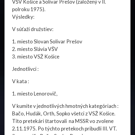
VŠV Košice a Solivar Prešov (založený v II.
polroku 1975).
Výsledky:
V súťaži družstiev:
1. miesto Slovan Solivar Prešov
2. miesto Slávia VŠV
3. miesto VSŽ Košice
Jednotlivci :
V kata :
1. miesto Lenorovič,
V kumite v jednotlivých hmotných kategóriach :
Bačo, Hudák, Orth, Sopko všetci z VSŽ Košice.
Títo pretekári štartovali na MSSR vo zvolene
2.11.1975. Po týchto pretekoch pribudli III. VT.