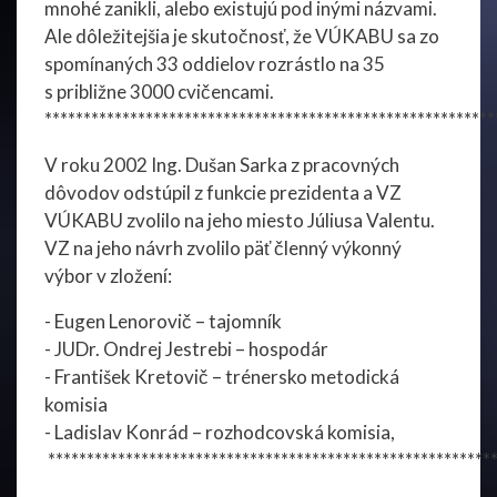
mnohé zanikli, alebo existujú pod inými názvami.
Ale dôležitejšia je skutočnosť, že VÚKABU sa zo
spomínaných 33 oddielov rozrástlo na 35
s približne 3000 cvičencami.
**********************************************************
V roku 2002 Ing. Dušan Sarka z pracovných
dôvodov odstúpil z funkcie prezidenta a VZ
VÚKABU zvolilo na jeho miesto Júliusa Valentu.
VZ na jeho návrh zvolilo päť členný výkonný
výbor v zložení:
- Eugen Lenorovič – tajomník
- JUDr. Ondrej Jestrebi – hospodár
- František Kretovič – trénersko metodická
komisia
- Ladislav Konrád – rozhodcovská komisia,
**********************************************************