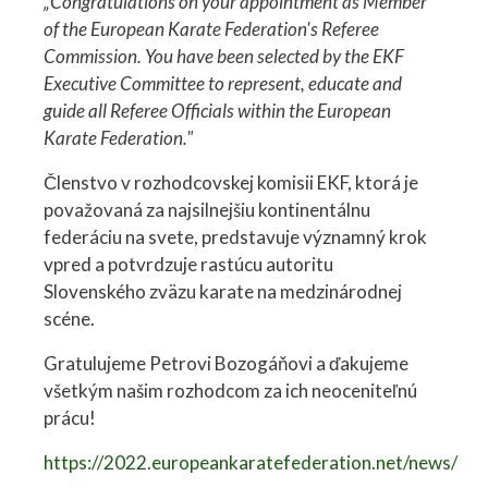
„Congratulations on your appointment as Member
of the European Karate Federation's Referee
Commission. You have been selected by the EKF
Executive Committee to represent, educate and
guide all Referee Officials within the European
Karate Federation."
Členstvo v rozhodcovskej komisii EKF, ktorá je
považovaná za najsilnejšiu kontinentálnu
federáciu na svete, predstavuje významný krok
vpred a potvrdzuje rastúcu autoritu
Slovenského zväzu karate na medzinárodnej
scéne.
Gratulujeme Petrovi Bozogáňovi a ďakujeme
všetkým našim rozhodcom za ich neoceniteľnú
prácu!
https://2022.europeankaratefederation.net/news/