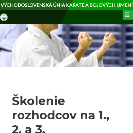
Skočiť
VÝCHODOSLOVENSKÁ ÚNIA KARATE A BOJOVÝCH UMENÍ
na
☰
hlavný
obsah
Školenie
rozhodcov na 1.,
2. a 3.