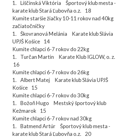
1. Liščinská Viktória Športový klub mesta -
karate klub Stará Ľubovňa o.z. 18
Kumite staršie žiačky 10-11 rokov nad 40kg
začiatočníčky
1. Škovranová Melánia Karate klub Slávia
UPJŠ Košice 14
Kumite chlapci 6-7 rokov do 22kg
1. Turčan Martin Karate Klub IGLOW, o. z.
16
Kumite chlapci 6-7 rokov do 26kg
1. Albert Matej Karate klub Slávia UPJŠ
Košice 15
Kumite chlapci 6-7 rokov do 30kg
1. Božoň Hugo Mestský športový klub
Kežmarok 15
Kumite chlapci 6-7 rokov nad 30kg
1. Batmend Artúr Športový klub mesta -
karate klub Stará Ľubovňa o.z. 20