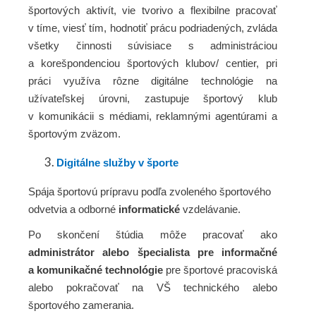
športových aktivít, vie tvorivo a flexibilne pracovať
v tíme, viesť tím, hodnotiť prácu podriadených, zvláda
všetky
činnosti súvisiace s administráciou
a korešpondenciou športových klubov/ centier, pri
práci využíva rôzne digitálne technológie na
užívateľskej úrovni, zastupuje športový klub
v komunikácii s médiami, reklamnými agentúrami a
športovým zväzom.
Digitálne služby v športe
Spája športovú prípravu podľa zvoleného športového
odvetvia a odborné
informatické
vzdelávanie.
Po skončení štúdia môže pracovať ako
administrátor alebo špecialista pre informačné
a komunikačné technológie
pre športové pracoviská
alebo pokračovať na VŠ technického alebo
športového zamerania.