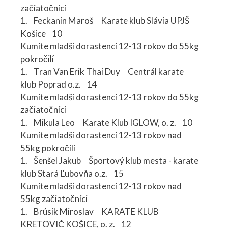
začiatočníci
1. Feckanin Maroš Karate klub Slávia UPJŠ
Košice 10
Kumite mladší dorastenci 12-13 rokov do 55kg
pokročilí
1. Tran Van Erik Thai Duy Centrál karate
klub Poprad o.z. 14
Kumite mladší dorastenci 12-13 rokov do 55kg
začiatočníci
1. Mikula Leo Karate Klub IGLOW, o. z. 10
Kumite mladší dorastenci 12-13 rokov nad
55kg pokročilí
1. Šenšel Jakub Športový klub mesta - karate
klub Stará Ľubovňa o.z. 15
Kumite mladší dorastenci 12-13 rokov nad
55kg začiatočníci
1. Brúsik Miroslav KARATE KLUB
KRETOVIČ KOŠICE, o. z. 12