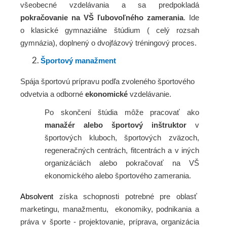
všeobecné vzdelávania a sa predpokladá
pokračovanie na VŠ ľubovoľného zamerania
. Ide
o klasické gymnaziálne štúdium ( celý rozsah
gymnázia), doplnený o dvojfázový tréningový proces.
Športový manažment
Spája športovú prípravu podľa zvoleného športového
odvetvia a odborné
ekonomické
vzdelávanie.
Po skončení štúdia môže pracovať ako
manažér alebo športový inštruktor
v
športových kluboch, športových zväzoch,
regeneračných centrách, fitcentrách a v iných
organizáciách alebo pokračovať na VŠ
ekonomického alebo športového zamerania.
Absolvent
získa schopnosti potrebné pre oblasť
marketingu, manažmentu, ekonomiky, podnikania a
práva v športe -
projektovanie, príprava, organizácia