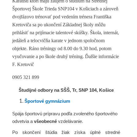
Karatisti ktorí majú záujem o štúdium na Strednej
Športovej Škole Trieda SNP104 v Košiciach a zároveň
dvojfázovo trénovať pod vedením trénera Františka
Kretoviča sa po ukončení Základnej školy môžu
prihlásiť na prijímacie talentové skúšky.
Škola, internát,
jedáleň a telocvičňa karate v jednom spoločnom
objekte.
Ráno tréningy od 8.00 do 9.30 hod, potom
vyučovanie a po škole druhý tréning. Ďalšie informácie
F. Kretovič
0905 321 899
Študijné odbory na SŠŠ, Tr, SNP 104, Košice
Športové gymnázium
Spája športovú prípravu podľa zvoleného športového
odvetvia a
všeobecné
vzdelávanie.
Po skončení štúdia žiak získa úplné stredné