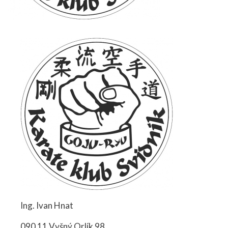
Ing. Ivan Hnat
090 11 Vyšný Orlík 98