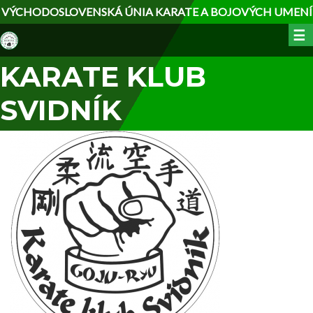
Skočiť
VÝCHODOSLOVENSKÁ ÚNIA KARATE A BOJOVÝCH UMENÍ
na
☰
hlavný
obsah
KARATE KLUB
SVIDNÍK