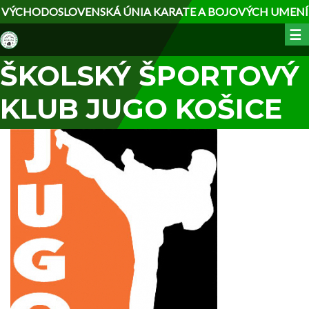
Skočiť
VÝCHODOSLOVENSKÁ ÚNIA KARATE A BOJOVÝCH UMENÍ
na
☰
hlavný
obsah
ŠKOLSKÝ ŠPORTOVÝ
KLUB JUGO KOŠICE